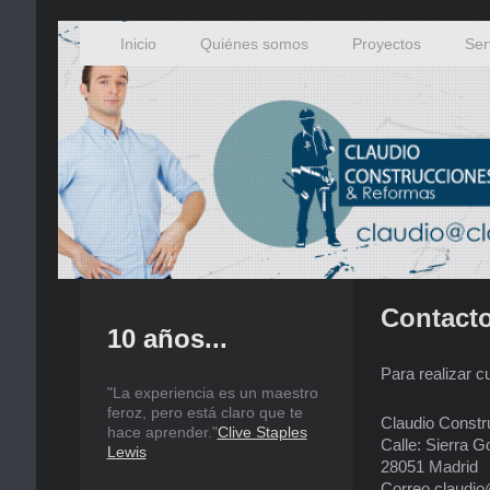
Inicio
Quiénes somos
Proyectos
Ser
Contacto
10 años...
Para realizar c
"La experiencia es un maestro
feroz, pero está claro que te
Claudio Const
hace aprender."
Clive Staples
Calle: Sierra G
Lewis
28051 Madrid
Correo claudio