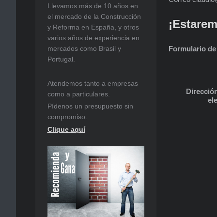
Llevamos más de 10 años en
el mercado de la Construcción
¡Estarem
y Reforma en España, y otros
varios años de experiencia en
Formulario de
mercados como Brasil y
Portugal.
Atendemos tanto a empresas
Direcció
como a particulares.
el
Pídenos un presupuesto sin
compromiso.
Clique aquí